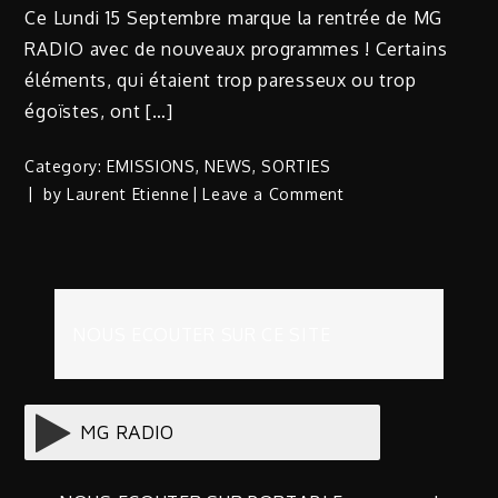
Ce Lundi 15 Septembre marque la rentrée de MG
RADIO avec de nouveaux programmes ! Certains
éléments, qui étaient trop paresseux ou trop
égoïstes, ont […]
Category:
EMISSIONS
,
NEWS
,
SORTIES
on
by
Laurent Etienne
Leave a Comment
MG
RADIO
|
C’est
la
NOUS ECOUTER SUR CE SITE
rentrée
!!!