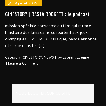
8 juillet 2025
CINESTORY | RASTA ROCKETT : le podcast
mission spéciale consacrée au film qui retrace
l’histoire des Jamaïcains qui partent aux jeux
olympiques … d’HIVER ! Musique, bande annonce
et sortie dans les […]
Category:
CINESTORY
,
NEWS
by
Laurent Etienne
on
Leave a Comment
CINESTORY
|
RASTA
ROCKETT
:
NOUS ECOUTER SUR CE SITE
le
podcast