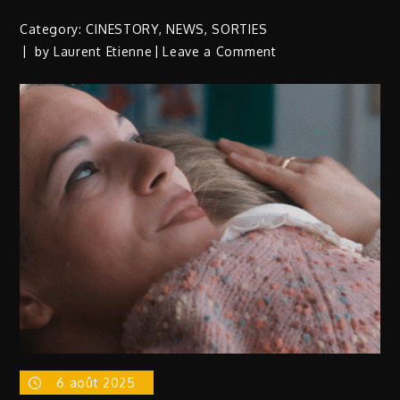
Category:
CINESTORY
,
NEWS
,
SORTIES
on
by
Laurent Etienne
Leave a Comment
CINESTORY
|
Jean
Paul
Belmondo
à
l’honneur
ce
26
août
6 août 2025