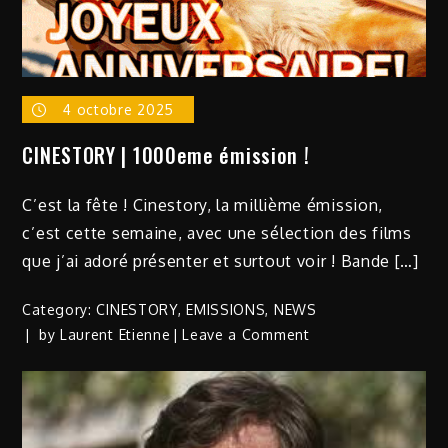
4 octobre 2025
CINESTORY | 1000eme émission !
C’est la fête ! Cinestory, la millième émission,
c’est cette semaine, avec une sélection des films
que j’ai adoré présenter et surtout voir ! Bande […]
Category:
CINESTORY
,
EMISSIONS
,
NEWS
on
by
Laurent Etienne
Leave a Comment
CINESTORY
|
1000eme
émission