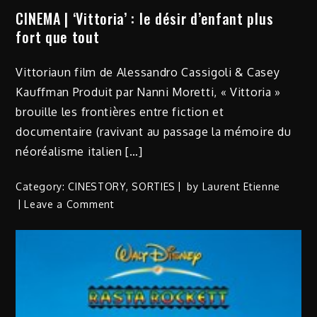
CINEMA | ‘Vittoria’ : le désir d’enfant plus
fort que tout
Vittoriaun film de Alessandro Cassigoli & Casey
Kauffman Produit par Nanni Moretti, « Vittoria »
brouille les frontières entre fiction et
documentaire (ravivant au passage la mémoire du
néoréalisme italien […]
Category:
CINESTORY
,
SORTIES
by
Laurent Etienne
on
Leave a Comment
CINEMA
|
‘Vittoria’
:
le
désir