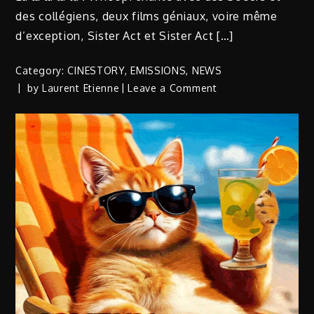
des collégiens, deux films géniaux, voire même
d’exception, Sister Act et Sister Act […]
Category:
CINESTORY
,
EMISSIONS
,
NEWS
on
by
Laurent Etienne
Leave a Comment
CINESTORY
|
Spéciale
SISTER
ACT